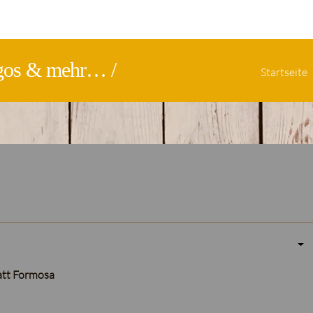
logos & mehr… /
Startseite
att Formosa